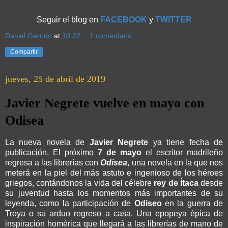
Seguir el blog en
FACEBOOK
y
TWITTER
Daniel Garrido
at
10:22
1 comentario:
Compartir
jueves, 25 de abril de 2019
Javier Negrete vuelve en mayo con
Odisea
La nueva novela de
Javier Negrete
ya tiene fecha de
publicación. El próximo
7 de mayo
el escritor madrileño
regresa a las librerías con
Odisea
, una novela en la que nos
meterá en la piel del más astuto e ingenioso de los héroes
griegos, contándonos la vida del célebre
rey de Ítaca
desde
su juventud hasta los momentos más importantes de su
leyenda, como la participación de
Odiseo
en la guerra de
Troya o su arduo regreso a casa. Una epopeya épica de
inspiración homérica que llegará a las librerías de mano de