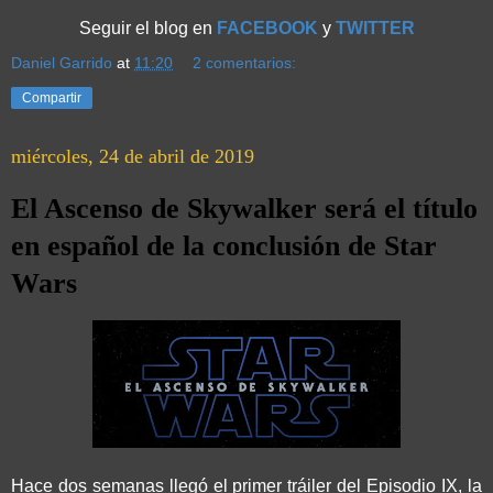
Seguir el blog en
FACEBOOK
y
TWITTER
Daniel Garrido
at
11:20
2 comentarios:
Compartir
miércoles, 24 de abril de 2019
El Ascenso de Skywalker será el título
en español de la conclusión de Star
Wars
Hace dos semanas llegó el primer tráiler del Episodio IX, la