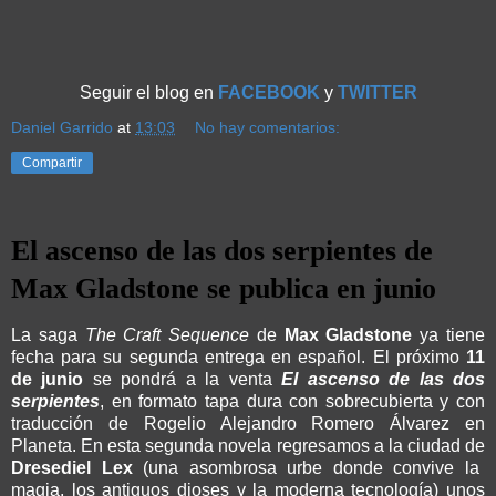
Seguir el blog en
FACEBOOK
y
TWITTER
Daniel Garrido
at
13:03
No hay comentarios:
Compartir
El ascenso de las dos serpientes de
Max Gladstone se publica en junio
La saga
The Craft Sequence
de
Max Gladstone
ya tiene
fecha para su segunda entrega en español. El próximo
11
de junio
se pondrá a la venta
El ascenso de las dos
serpientes
, en formato tapa dura con sobrecubierta y con
traducción de Rogelio Alejandro Romero Álvarez en
Planeta. En esta segunda novela regresamos a la ciudad de
Dresediel Lex
(una asombrosa urbe donde convive la
magia, los antiguos dioses y la moderna tecnología) unos