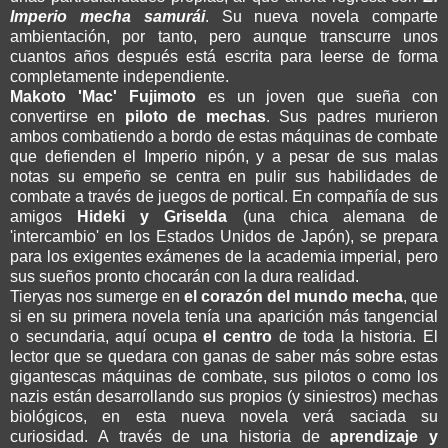
Imperio mecha samurái
. Su nueva novela comparte
ambientación, por tanto, pero aunque transcurre unos
cuantos años después está escrita para leerse de forma
completamente independiente.
Makoto 'Mac' Fujimoto
es un joven que sueña con
convertirse en
piloto de mechas
. Sus padres murieron
ambos combatiendo a bordo de estas máquinas de combate
que defienden el Imperio nipón, y a pesar de sus malas
notas su empeño se centra en pulir sus habilidades de
combate a través de juegos de portical. En compañía de sus
amigos
Hideki y Griselda
(una chica alemana de
'intercambio' en los Estados Unidos de Japón), se prepara
para los exigentes exámenes de la academia imperial, pero
sus sueños pronto chocarán con la dura realidad.
Tieryas nos sumerge en
el corazón del mundo mecha
, que
si en su primera novela tenía una aparición más tangencial
o secundaria, aquí ocupa
el centro
de toda la historia. El
lector que se quedara con ganas de saber más sobre estas
gigantescas máquinas de combate, sus pilotos o como los
nazis están desarrollando sus propios (y siniestros) mechas
biológicos, en esta nueva novela verá saciada su
curiosidad. A través de una historia de
aprendizaje y