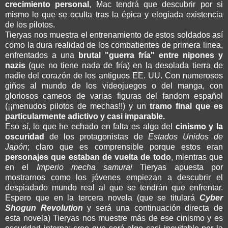
crecimiento personal
, Mac tendrá que descubrir por si
mismo lo que se oculta tras la épica y elogiada existencia
de los pilotos.
Tieryas nos muestra el entrenamiento de estos soldados así
como la dura realidad de los combatientes de primera linea,
enfrentados a una
brutal "guerra fría" entre nipones y
nazis
(que no tiene nada de fría) en la desolada tierra de
nadie del corazón de los antiguos EE. UU. Con numerosos
giños al mundo de los videojuegos o del manga, con
gloriosos cameos de varias figuras del fandom español
(¡¡menudos pilotos de mechas!!) y un
tramo final que es
particularmente adictivo y casi imparable.
Eso sí, lo que he echado en falta es algo del
cinismo y la
oscuridad
de los protagonistas de
Estados Unidos de
Japón
; claro que es comprensible porque estos eran
personajes que estaban de vuelta de todo
, mientras que
en el
Imperio mecha samurai
Tieryas apuesta por
mostrarnos como los jóvenes empiezan a descubrir el
despiadado mundo real al que se tendrán que enfrentar.
Espero que en la tercera novela (que se titulará
Cyber
Shogun Revolution
y será una continuación directa de
esta novela) Tieryas nos muestre más de ese cinismo y es