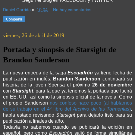
Seguir el blog en FACEBOOK y TWITTER
Daniel Garrido
at
10:04
No hay comentarios:
Compartir
viernes, 26 de abril de 2019
Portada y sinopsis de Starsight de
Brandon Sanderson
La nueva entrega de la saga
Escuadrón
ya tiene fecha de
publicación en inglés.
Brandon Sanderson
continuará su
historia de la joven Spensa el próximo
26 de noviembre
con
Starsight
, para la que ya tenemos la portada que lucirá
en EE. UU., así como la sinopsis oficial de la novela. Como
el propio Sanderson
nos confesó hace poco (al hablarnos
de su trabajo en el 4º libro del
Archivo de las Tormentas
)
,
había estado revisando
Starsight
para dejarlo listo para su
publicación a finales de año.
Todavía no sabemos cuando se publicará la edición en
español, pero como
Escuadrón
salió de forma simultánea