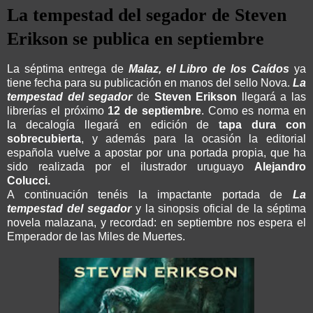
La tempestad del segador de Steven
Erikson se publica en septiembre
La séptima entrega de
Malaz, el Libro de los Caídos
ya
tiene fecha para su publicación en manos del sello Nova.
La
tempestad del segador
de
Steven Erikson
llegará a las
librerías el próximo
12 de septiembre
. Como es norma en
la decalogía llegará en edición de
tapa dura con
sobrecubierta
, y además para la ocasión la editorial
española vuelve a apostar por una portada propia, que ha
sido realizada por el ilustrador uruguayo
Alejandro
Colucci.
A continuación tenéis la impactante portada de
La
tempestad del segador
y la sinopsis oficial de la séptima
novela malazana, y recordad: en septiembre nos espera el
Emperador de las Miles de Muertes.