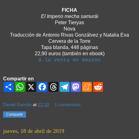
FICHA
El Imperio mecha samurái
Peter Tieryas
Nova
Traducción de Antonio Rivas Gonzálvez y Natalia Eva
Cervera de la Torre
Tapa blanda, 448 páginas
22,90 euros (también en ebook)
A la venta en Amazon
Compartir en
S
W
X
F
T
T
M
M
R
h
h
a
h
e
a
e
e
a
a
c
r
l
s
n
d
r
t
e
e
e
t
e
d
e
s
b
a
g
o
a
i
Daniel Garrido
at
12:10
1 comentario:
A
o
d
r
d
m
t
p
o
s
a
o
e
Compartir
p
k
m
n
jueves, 18 de abril de 2019