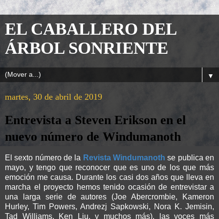
EL CABALLERO DEL
ÁRBOL SONRIENTE
▼
martes, 30 de abril de 2019
Entrevista a Steven Erikson en el
nuevo número de Windumanoth
El sexto número de la
Revista Windumanoth
se publica en
mayo, y tengo que reconocer que es uno de los que más
emoción me causa. Durante los casi dos años que lleva en
marcha el proyecto hemos tenido ocasión de entrevistar a
una larga serie de autores (Joe Abercrombie, Kameron
Hurley, Tim Powers, Andrezj Sapkowski, Nora K. Jemisin,
Tad Williams, Ken Liu, y muchos más), las voces más